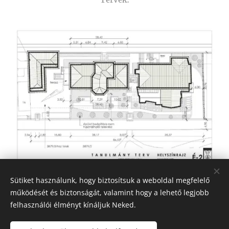
Sütiket használunk, hogy biztosítsuk a weboldal megfelelő
működését és biztonságát, valamint hogy a lehető legjobb
felhasználói élményt kínáljuk Neked.