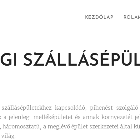
KEZDŐLAP
RÓLA
GI SZÁLLÁSÉPÜ
szállásépületekhez kapcsolódó, pihenést szolgáló 
ek a jelenlegi melléképületet és annak környezetét je
 háromosztatú, a meglévő épület szerkezetei által kü
a világ.