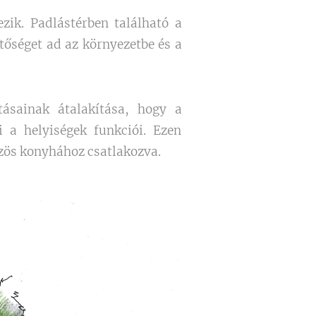
zik. Padlástérben található a
etőséget ad az környezetbe és a
tásainak átalakítása, hogy a
i a helyiségek funkciói. Ezen
közös konyhához csatlakozva.