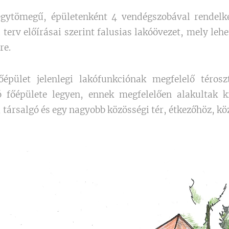
 egytömegű, épületenként 4 vendégszobával rendelke
i terv előírásai szerint falusias lakóövezet, mely leh
re.
őépület jelenlegi lakófunkciónak megfelelő térosz
ó főépülete legyen, ennek megfelelően alakultak k
, társalgó és egy nagyobb közösségi tér, étkezőhöz, 