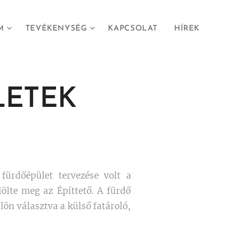
M
TEVÉKENYSÉG
KAPCSOLAT
HÍREK
LETEK
fürdőépület tervezése volt a
lölte meg az Építtető. A fürdő
lön választva a külső fatároló,