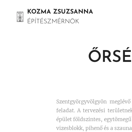
KOZMA ZSUZSANNA
ÉPÍTÉSZMÉRNÖK
ŐRSÉ
Szentgyörgyvölgyön meglévő 
feladat. A tervezési területn
épület földszintes, egytömegű,
vizesblokk, pihenő és a szaun