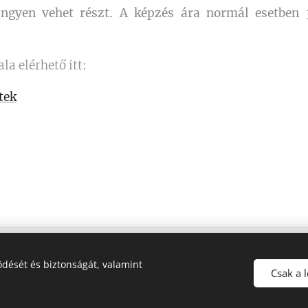
ingyen vehet részt. A képzés ára normál esetben 
a elérhető itt:
tek
dését és biztonságát, valamint
Csak a 