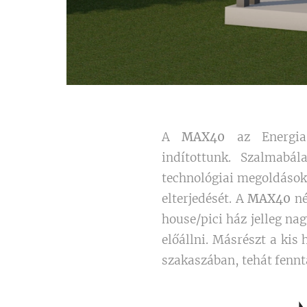
A
MAX40
az Energia 
indítottunk.
Szalmabál
technológiai megoldásoko
elterjedését. A
MAX40
né
house/pici ház jelleg na
előállni. Másrészt a kis
szakaszában, tehát fennt