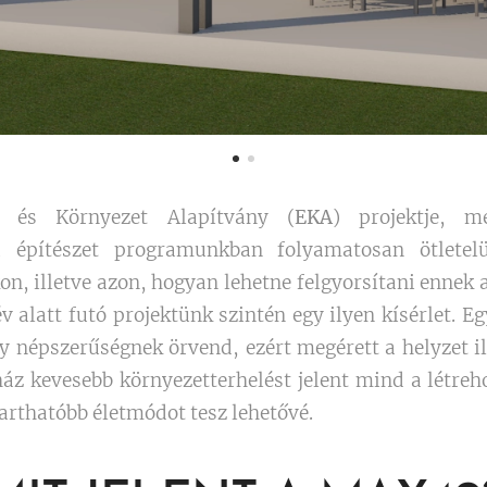
és Környezet Alapítvány (
EK
A
) projektje, m
a építészet programunkban folyamatosan ötletel
n, illetve azon, hogyan lehetne felgyorsítani ennek 
v alatt futó projektünk szintén egy ilyen kísérlet. Eg
gy népszerűségnek örvend, ezért megérett a helyzet i
 ház kevesebb környezetterhelést jelent mind a létr
arthatóbb életmódot tesz lehetővé.