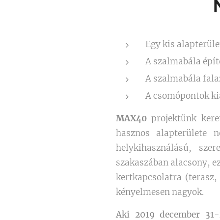
Egy kis alapterüle
A szalmabála építé
A szalmabála fala
A csomópontok kia
MAX40
projektünk keret
hasznos alapterülete 
helykihasználású, sze
szakaszában alacsony, ez
kertkapcsolatra (terasz,
kényelmesen nagyok.
Aki 2019 december 31-